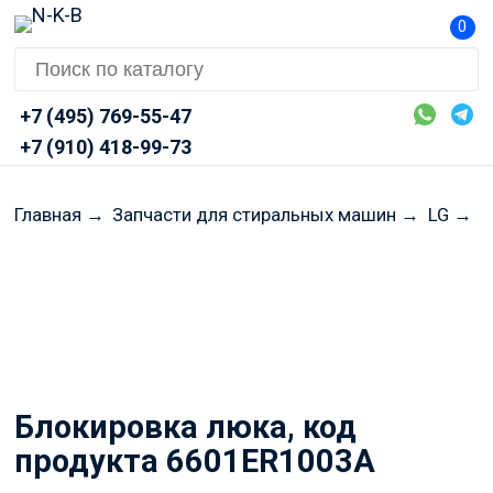
0
+7 (495) 769-55-47
+7 (910) 418-99-73
Главная
→
Запчасти для стиральных машин
→
LG
→
Б
Перед оформлением заказа
просим Вас уточнять
актуальные цены и наличие
через Telegram или MAX
Блокировка люка, код
продукта 6601ER1003A