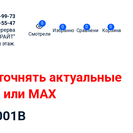
-99-73
-55-47
0
0
0
0
Перерва
Избранное
Сравнение
Корзина
Смотрели
БРАЙТ"
 этаж.
точнять актуальные
m или MAX
001B