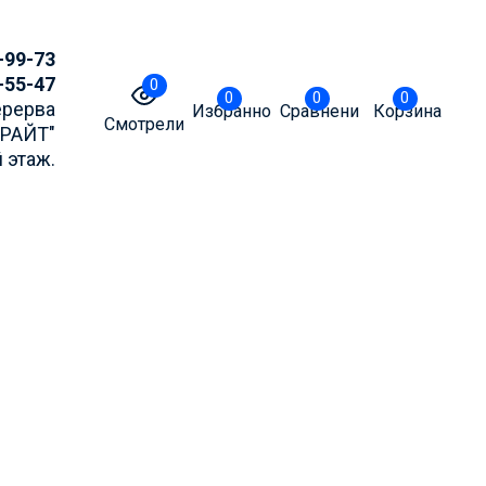
-99-73
-55-47
0
0
0
0
Перерва
Избранное
Сравнение
Корзина
Смотрели
БРАЙТ"
 этаж.
точнять актуальные
m или MAX