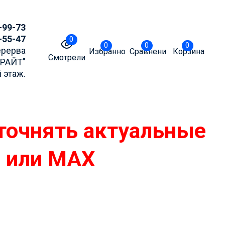
-99-73
-55-47
0
0
0
0
Перерва
Избранное
Сравнение
Корзина
Смотрели
БРАЙТ"
 этаж.