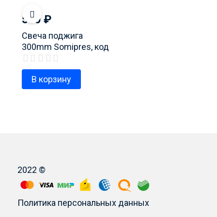
500
₽
Свеча поджига
300mm Somipres, код
продукта 8065064
В корзину
2022 ©
Политика персональных данных