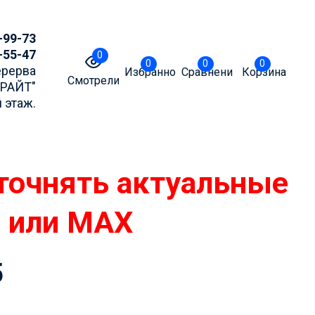
-99-73
-55-47
0
0
0
0
Перерва
Избранное
Сравнение
Корзина
Смотрели
БРАЙТ"
 этаж.
точнять актуальные
m или MAX
5