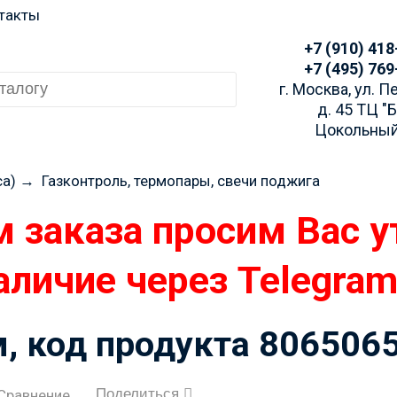
такты
+7 (910) 418
+7 (495) 769
г. Москва, ул. 
д. 45 ТЦ "
Цокольный
са)
→
Газконтроль, термопары, свечи поджига
 заказа просим Вас у
аличие через Telegra
, код продукта 806506
Поделиться
Сравнение