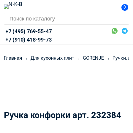
0
+7 (495) 769-55-47
+7 (910) 418-99-73
Главная
→
Для кухонных плит
→
GORENJE
→
Ручки, л
Перед оформлением заказа
просим Вас уточнять
актуальные цены и наличие
через Telegram или MAX
Ручка конфорки арт. 232384