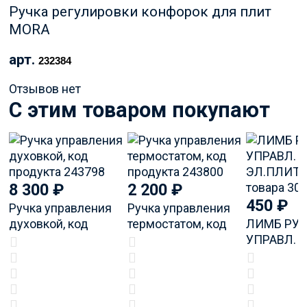
Ручка регулировки конфорок для плит
MORA
арт.
232384
Отзывов нет
C этим товаром покупают
8 300
₽
2 200
₽
450
₽
Ручка управления
Ручка управления
духовкой, код
термостатом, код
ЛИМБ РУ
продукта 243798
продукта 243800
УПРАВЛ. 
ЭЛ.ПЛИТЫ
товара 30