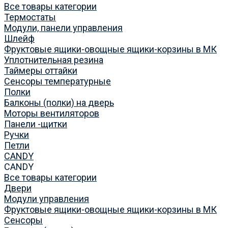
Все товары категории
Термостаты
Модули, панели управления
Шлейф
Фруктовые ящики-овощные ящики-корзины в МК
Уплотнительная резина
Таймеры оттайки
Сенсоры температурные
Полки
Балконы (полки) на дверь
Моторы вентиляторов
Панели -щитки
Ручки
Петли
CANDY
CANDY
Все товары категории
Двери
Модули управления
Фруктовые ящики-овощные ящики-корзины в МК
Сенсоры