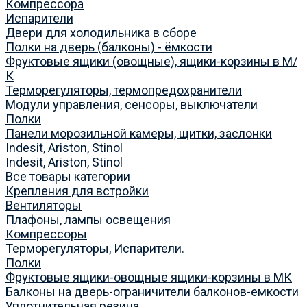
Компрессора
Испарители
Двери для холодильника в сборе
Полки на дверь (балконы) - ёмкости
Фруктовые ящики (овощные), ящики-корзины в М/
К
Терморегуляторы, термопредохранители
Модули управления, сенсоры, выключатели
Полки
Панели морозильной камеры, щитки, заслонки
Indesit, Ariston, Stinol
Indesit, Ariston, Stinol
Все товары категории
Крепления для встройки
Вентиляторы
Плафоны, лампы освещения
Компрессоры
Терморегуляторы, Испарители.
Полки
Фруктовые ящики-овощные ящики-корзины в МК
Балконы на дверь-ограничители балконов-емкости
Уплотнительная резина