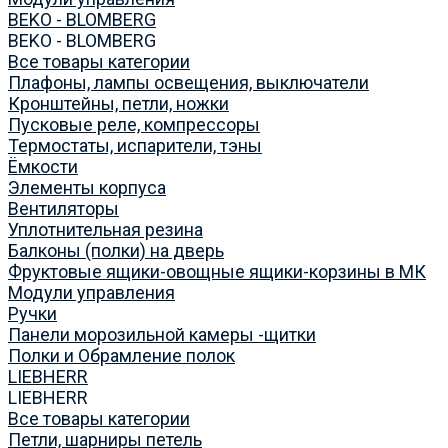
BEKO - BLOMBERG
BEKO - BLOMBERG
Все товары категории
Плафоны, лампы освещения, выключатели
Кронштейны, петли, ножки
Пусковые реле, компрессоры
Термостаты, испарители, тэны
Ёмкости
Элементы корпуса
Вентиляторы
Уплотнительная резина
Балконы (полки) на дверь
Фруктовые ящики-овощные ящики-корзины в МК
Модули управления
Ручки
Панели морозильной камеры -щитки
Полки и Обрамление полок
LIEBHERR
LIEBHERR
Все товары категории
Петли, шарниры петель