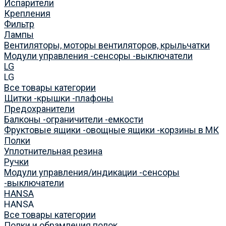
Испарители
Крепления
Фильтр
Лампы
Вентиляторы, моторы вентиляторов, крыльчатки
Модули управления -сенсоры -выключатели
LG
LG
Все товары категории
Щитки -крышки -плафоны
Предохранители
Балконы -ограничители -емкости
Фруктовые ящики -овощные ящики -корзины в МК
Полки
Уплотнительная резина
Ручки
Модули управления/индикации -сенсоры
-выключатели
HANSA
HANSA
Все товары категории
Полки и обрамления полок