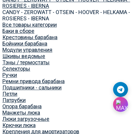
ROSIERES - IBERNA
CANDY - ZEROWATT - OTSEIN - HOOVER - HELKAMA -
ROSIERES - IBERNA
Все товары категории
Баки в сборе
Крестовины барабана
Бойники барабана
Модули управления
Шкивы ведомые
Тэны / термостаты
Селекторы
Ручки
Ремни привода барабана
Подшипники - сальники
Петли
Патрубки
Опора барабана
Манжеты люка
Люки загрузочные
Крючки люка
Крепления для амортизаторов