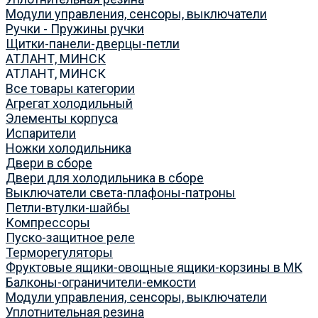
Модули управления, сенсоры, выключатели
Ручки - Пружины ручки
Щитки-панели-дверцы-петли
АТЛАНТ, МИНСК
АТЛАНТ, МИНСК
Все товары категории
Агрегат холодильный
Элементы корпуса
Испарители
Ножки холодильника
Двери в сборе
Двери для холодильника в сборе
Выключатели света-плафоны-патроны
Петли-втулки-шайбы
Компрессоры
Пуско-защитное реле
Терморегуляторы
Фруктовые ящики-овощные ящики-корзины в МК
Балконы-ограничители-емкости
Модули управления, сенсоры, выключатели
Уплотнительная резина