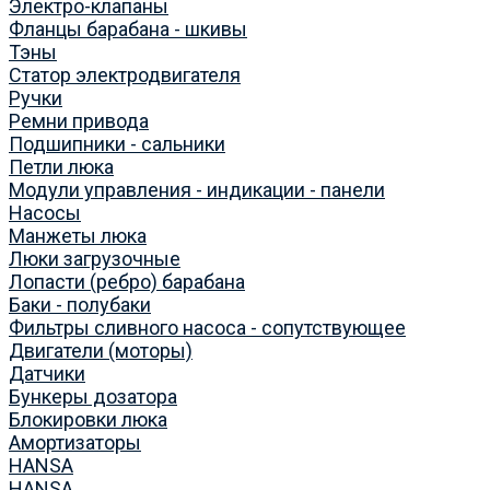
Электро-клапаны
Фланцы барабана - шкивы
Тэны
Статор электродвигателя
Ручки
Ремни привода
Подшипники - сальники
Петли люка
Модули управления - индикации - панели
Насосы
Манжеты люка
Люки загрузочные
Лопасти (ребро) барабана
Баки - полубаки
Фильтры сливного насоса - сопутствующее
Двигатели (моторы)
Датчики
Бункеры дозатора
Блокировки люка
Амортизаторы
HANSA
HANSA