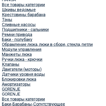
Все товары категории
Шкивы ведомые
Крестовины барабана
Тэны
Сливные насосы
Подшипники - сальники
Ремни привода
Баки - полубаку
Обрамление люка, люки в сборе, стекла, петли
Модули управления
Манжеты люка
Ручки люка - крючки
Клапаны
Двигатели (моторы)
Датчики уровня воды
Блокировки люка
Амортизаторы
GORENJE
GORENJE
Все товары категории
Баки-Барабаны-Сопутствующее