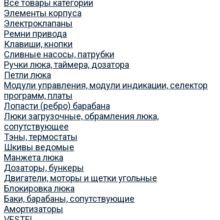
Все товары категории
Элементы корпуса
Электроклапаны
Ремни привода
Клавиши, кнопки
Сливные насосы, патрубки
Ручки люка, таймера, дозатора
Петли люка
Модули управления, модули индикации, селектор
программ, платы
Лопасти (ребро) барабана
Люки загрузочные, обрамления люка,
сопутствующее
Тэны, термостаты
Шкивы ведомые
Манжета люка
Дозаторы, бункеры
Двигатели, моторы и щетки угольные
Блокировка люка
Баки, барабаны, сопутствующие
Амортизаторы
VESTEL