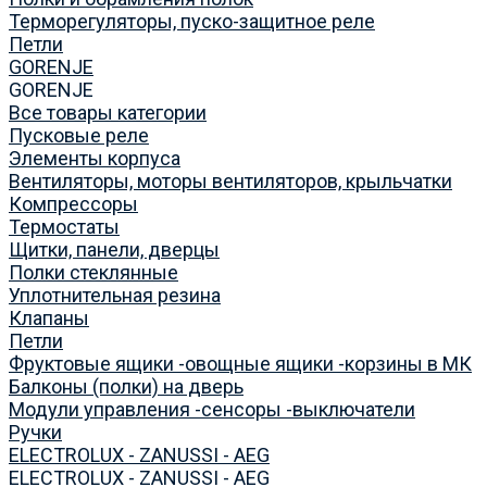
Терморегуляторы, пуско-защитное реле
Петли
GORENJE
GORENJE
Все товары категории
Пусковые реле
Элементы корпуса
Вентиляторы, моторы вентиляторов, крыльчатки
Компрессоры
Термостаты
Щитки, панели, дверцы
Полки стеклянные
Уплотнительная резина
Клапаны
Петли
Фруктовые ящики -овощные ящики -корзины в МК
Балконы (полки) на дверь
Модули управления -сенсоры -выключатели
Ручки
ELECTROLUX - ZANUSSI - AEG
ELECTROLUX - ZANUSSI - AEG