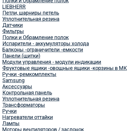
Полки и Обрамление полок
LIEBHERR
Петли, шарниры петель
Уплотнительная резина
Датчики
Фильтры
Полки и Обрамление полок
Испарители - аккумуляторы холода
Балконы -ограничители -емкости
Панели (щитки)
Модули управления - модули индикации
Фруктовые ящики -овощные ящики -корзины в МК
Ручки -ремкомплекты
Samsung
Аксессуары
Контрольная панель
Уплотнительная резина
Трансформаторы
Ручки
Нагреватели оттайки
Лампы
Моторы вентиляторов / заслонок