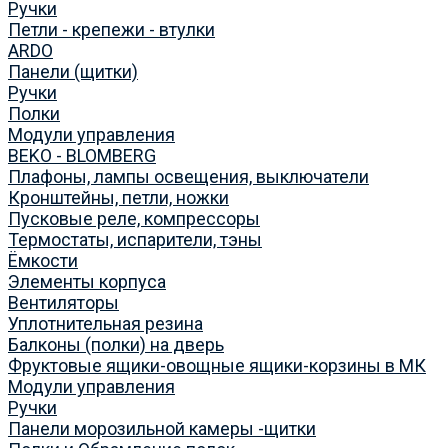
Ручки
Петли - крепежи - втулки
ARDO
Панели (щитки)
Ручки
Полки
Модули управления
BEKO - BLOMBERG
Плафоны, лампы освещения, выключатели
Кронштейны, петли, ножки
Пусковые реле, компрессоры
Термостаты, испарители, тэны
Ёмкости
Элементы корпуса
Вентиляторы
Уплотнительная резина
Балконы (полки) на дверь
Фруктовые ящики-овощные ящики-корзины в МК
Модули управления
Ручки
Панели морозильной камеры -щитки