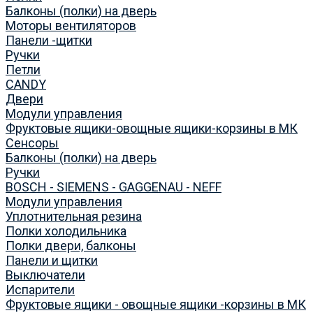
Балконы (полки) на дверь
Моторы вентиляторов
Панели -щитки
Ручки
Петли
CANDY
Двери
Модули управления
Фруктовые ящики-овощные ящики-корзины в МК
Сенсоры
Балконы (полки) на дверь
Ручки
BOSCH - SIEMENS - GAGGENAU - NEFF
Модули управления
Уплотнительная резина
Полки холодильника
Полки двери, балконы
Панели и щитки
Выключатели
Испарители
Фруктовые ящики - овощные ящики -корзины в МК