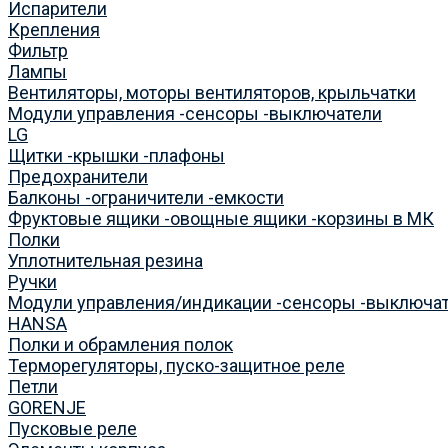
Испарители
Крепления
Фильтр
Лампы
Вентиляторы, моторы вентиляторов, крыльчатки
Модули управления -сенсоры -выключатели
LG
Щитки -крышки -плафоны
Предохранители
Балконы -ограничители -емкости
Фруктовые ящики -овощные ящики -корзины в МК
Полки
Уплотнительная резина
Ручки
Модули управления/индикации -сенсоры -выключа
HANSA
Полки и обрамления полок
Терморегуляторы, пуско-защитное реле
Петли
GORENJE
Пусковые реле