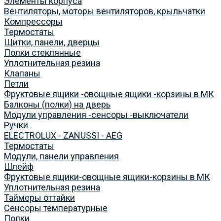
Элементы корпуса
Вентиляторы, моторы вентиляторов, крыльчатки
Компрессоры
Термостаты
Щитки, панели, дверцы
Полки стеклянные
Уплотнительная резина
Клапаны
Петли
Фруктовые ящики -овощные ящики -корзины в МК
Балконы (полки) на дверь
Модули управления -сенсоры -выключатели
Ручки
ELECTROLUX - ZANUSSI - AEG
Термостаты
Модули, панели управления
Шлейф
Фруктовые ящики-овощные ящики-корзины в МК
Уплотнительная резина
Таймеры оттайки
Сенсоры температурные
Полки