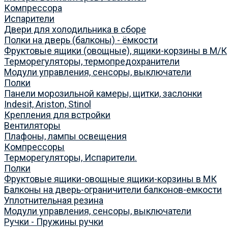
Компрессора
Испарители
Двери для холодильника в сборе
Полки на дверь (балконы) - ёмкости
Фруктовые ящики (овощные), ящики-корзины в М/К
Терморегуляторы, термопредохранители
Модули управления, сенсоры, выключатели
Полки
Панели морозильной камеры, щитки, заслонки
Indesit, Ariston, Stinol
Крепления для встройки
Вентиляторы
Плафоны, лампы освещения
Компрессоры
Терморегуляторы, Испарители.
Полки
Фруктовые ящики-овощные ящики-корзины в МК
Балконы на дверь-ограничители балконов-емкости
Уплотнительная резина
Модули управления, сенсоры, выключатели
Ручки - Пружины ручки