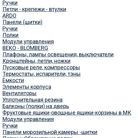
Ручки
Петли - крепежи - втулки
ARDO
Панели (щитки)
Ручки
Полки
Модули управления
BEKO - BLOMBERG
Плафоны, лампы освещения, выключатели
Кронштейны, петли, ножки
Пусковые реле, компрессоры
Термостаты, испарители, тэны
Ёмкости
Элементы корпуса
Вентиляторы
Уплотнительная резина
Балконы (полки) на дверь
Фруктовые ящики-овощные ящики-корзины в МК
Модули управления
Ручки
Панели морозильной камеры -щитки