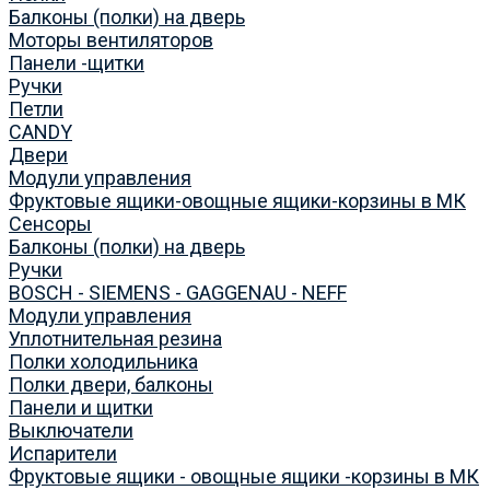
Балконы (полки) на дверь
Моторы вентиляторов
Панели -щитки
Ручки
Петли
CANDY
Двери
Модули управления
Фруктовые ящики-овощные ящики-корзины в МК
Сенсоры
Балконы (полки) на дверь
Ручки
BOSCH - SIEMENS - GAGGENAU - NEFF
Модули управления
Уплотнительная резина
Полки холодильника
Полки двери, балконы
Панели и щитки
Выключатели
Испарители
Фруктовые ящики - овощные ящики -корзины в МК