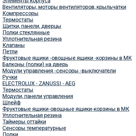
Элементы корпуса
Вентиляторы, моторы вентиляторов, крыльчатки
Компрессоры
Термостаты
Щитки, панели, дверцы
Полки стеклянные
Уплотнительная резина
Клапаны
Петли
Фруктовые ящики -овощные ящики -корзины в МК
Балконы (полки) на дверь
Модули управления -сенсоры -выключатели
Ручки
ELECTROLUX - ZANUSSI - AEG
Термостаты
Модули, панели управления
Шлейф
Фруктовые ящики-овощные ящики-корзины в МК
Уплотнительная резина
Таймеры оттайки
Сенсоры температурные
Полки