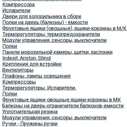
Компрессора
Испарители
Двери для холодильника в сборе
Полки на дверь (балконы) - ёмкости
Фруктовые ящики (овощные), ящики-корзины в М/К
Терморегуляторы, термопредохранители
Модули управления, сенсоры, выключатели
Полки
Панели морозильной камеры, щитки, заслонки
Indesit, Ariston, Stinol
Крепления для встройки
Вентиляторы
Плафоны, лампы освещения
Компрессоры
Терморегуляторы, Испарители.
Полки
Фруктовые ящики-овощные ящики-корзины в МК
Балконы на дверь-ограничители балконов-емкости
Уплотнительная резина
Модули управления, сенсоры, выключатели
Ручки - Пружины ручки