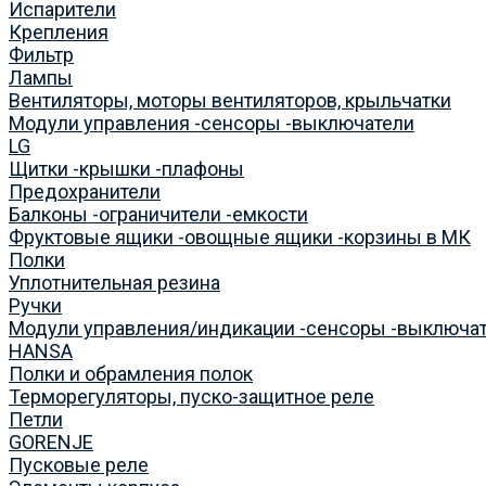
Испарители
Крепления
Фильтр
Лампы
Вентиляторы, моторы вентиляторов, крыльчатки
Модули управления -сенсоры -выключатели
LG
Щитки -крышки -плафоны
Предохранители
Балконы -ограничители -емкости
Фруктовые ящики -овощные ящики -корзины в МК
Полки
Уплотнительная резина
Ручки
Модули управления/индикации -сенсоры -выключа
HANSA
Полки и обрамления полок
Терморегуляторы, пуско-защитное реле
Петли
GORENJE
Пусковые реле