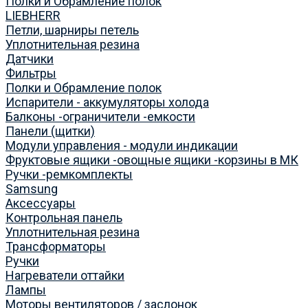
Полки и Обрамление полок
LIEBHERR
Петли, шарниры петель
Уплотнительная резина
Датчики
Фильтры
Полки и Обрамление полок
Испарители - аккумуляторы холода
Балконы -ограничители -емкости
Панели (щитки)
Модули управления - модули индикации
Фруктовые ящики -овощные ящики -корзины в МК
Ручки -ремкомплекты
Samsung
Аксессуары
Контрольная панель
Уплотнительная резина
Трансформаторы
Ручки
Нагреватели оттайки
Лампы
Моторы вентиляторов / заслонок